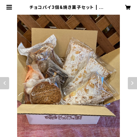
チョコパイ3個&焼き菓子セット | ピッ
パラの樹／四季に会える山小屋パン
屋